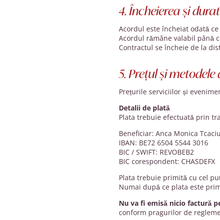
4. Încheierea și dura
Acordul este încheiat odată ce
Acordul rămâne valabil până câ
Contractul se încheie de la dis
5. Prețul și metodele
Prețurile serviciilor și evenime
Detalii de plată
Plata trebuie efectuată prin t
Beneficiar: Anca Monica Tcaci
IBAN: BE72 6504 5544 3016
BIC / SWIFT: REVOBEB2
BIC corespondent: CHASDEFX
Plata trebuie primită cu cel p
Numai după ce plata este primi
Nu va fi emisă nicio factură p
conform pragurilor de regleme