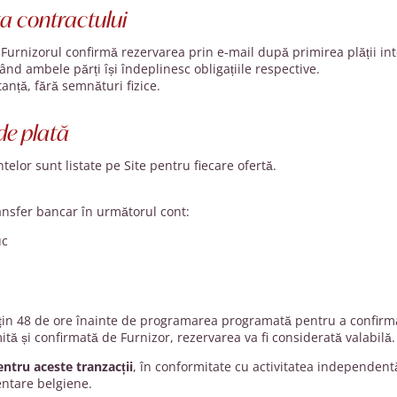
ta contractului
 Furnizorul confirmă rezervarea prin e-mail după primirea plății int
nd ambele părți își îndeplinesc obligațiile respective.
tanță, fără semnături fizice.
 de plată
ntelor sunt listate pe Site pentru fiecare ofertă.
ransfer bancar în următorul cont:
uc
uțin 48 de ore înainte de programarea programată pentru a confirm
tă și confirmată de Furnizor, rezervarea va fi considerată valabilă.
entru aceste tranzacții
, în conformitate cu activitatea independent
ntare belgiene.