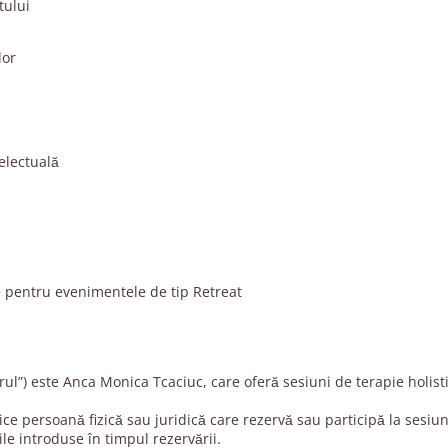
tului
lor
electuală
e pentru evenimentele de tip Retreat
orul”) este Anca Monica Tcaciuc, care oferă sesiuni de terapie holist
orice persoană fizică sau juridică care rezervă sau participă la sesi
iile introduse în timpul rezervării.