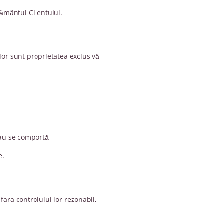
ământul Clientului.
lor sunt proprietatea exclusivă
sau se comportă
e.
ara controlului lor rezonabil,