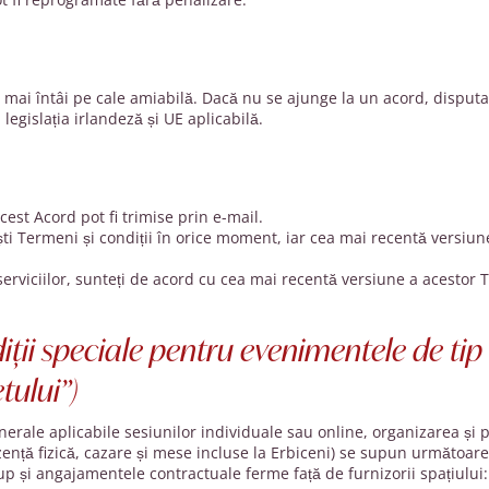
e mai întâi pe cale amiabilă. Dacă nu se ajunge la un acord, disputa
egislația irlandeză și UE aplicabilă.
est Acord pot fi trimise prin e-mail.
ti Termeni și condiții în orice moment, iar cea mai recentă versiun
serviciilor, sunteți de acord cu cea mai recentă versiune a acestor T
diții speciale pentru evenimentele de tip
tului”)
nerale aplicabile sesiunilor individuale sau online, organizarea și 
zență fizică, cazare și mese incluse la Erbiceni) se supun următoarelo
up și angajamentele contractuale ferme față de furnizorii spațiului: