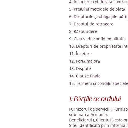
Încheierea și durata contrac
Prețul și metodele de plată
Drepturile și obligațiile părți
Dreptul de retragere
Răspundere
Clauza de confidențialitate
Drepturi de proprietate int
Încetare
Forță majoră
Dispute
Clauze finale
Termeni și condiții special
1. Părțile acordului
Furnizorul de servicii („Furniz
sub marca Armonia.
Beneficiarul („Clientul”) este 
Site, identificată prin informaț