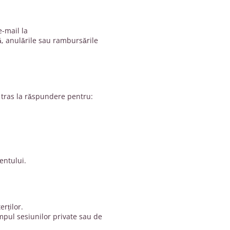
e-mail la
, anulările sau rambursările
i tras la răspundere pentru:
entului.
erților.
impul sesiunilor private sau de