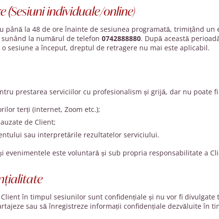
re
(
Sesiuni individuale/online)
 cu până la 48 de ore înainte de sesiunea programată, trimițând un 
 sunând la numărul de telefon
0742888880
. După această perioadă
 o sesiune a început, dreptul de retragere nu mai este aplicabil.
tru prestarea serviciilor cu profesionalism și grijă, dar nu poate f
ilor terți (internet, Zoom etc.);
cauzate de Client;
ntului sau interpretările rezultatelor serviciului.
 și evenimentele este voluntară și sub propria responsabilitate a Cli
țialitate
Client în timpul sesiunilor sunt confidențiale și nu vor fi divulgate t
rtajeze sau să înregistreze informații confidențiale dezvăluite în t