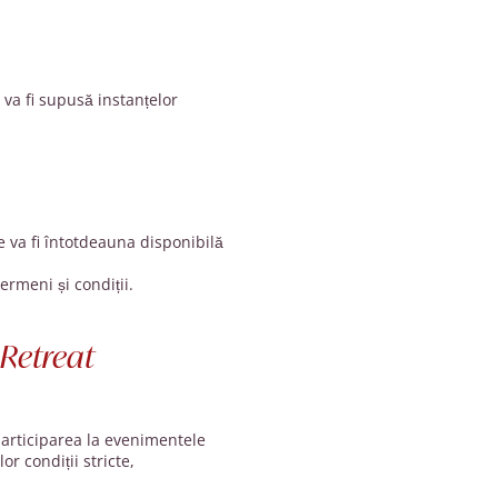
 va fi supusă instanțelor
e va fi întotdeauna disponibilă
ermeni și condiții.
 Retreat
participarea la evenimentele
r condiții stricte,