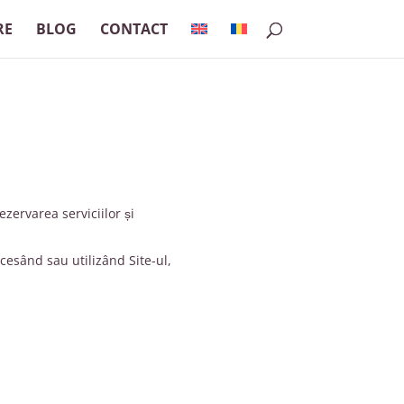
RE
BLOG
CONTACT
 rezervarea serviciilor și
cesând sau utilizând Site-ul,