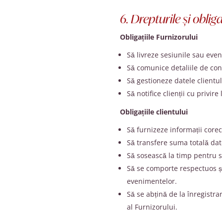
6. Drepturile și obliga
Obligațiile Furnizorului
Să livreze sesiunile sau eve
Să comunice detaliile de con
Să gestioneze datele clientulu
Să notifice clienții cu privire
Obligațiile clientului
Să furnizeze informații corec
Să transfere suma totală dat
Să sosească la timp pentru s
Să se comporte respectuos și
evenimentelor.
Să se abțină de la înregistra
al Furnizorului.