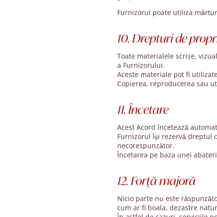
Furnizorul poate utiliza mărtu
10. Drepturi de propr
Toate materialele scrise, vizua
a Furnizorului.
Aceste materiale pot fi utiliza
Copierea, reproducerea sau uti
11. Încetare
Acest Acord încetează automat 
Furnizorul își rezervă dreptul
necorespunzător.
Încetarea pe baza unei abateri 
12. Forță majoră
Nicio parte nu este răspunzăto
cum ar fi boala, dezastre natu
În astfel de cazuri, serviciile 