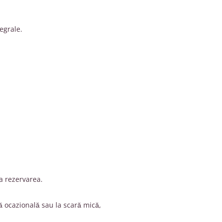
egrale.
a rezervarea.
ă ocazională sau la scară mică,