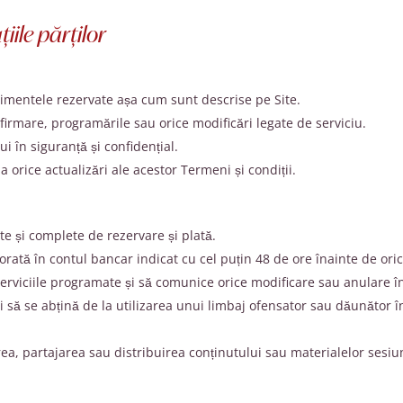
țiile părților
nimentele rezervate așa cum sunt descrise pe Site.
firmare, programările sau orice modificări legate de serviciu.
i în siguranță și confidențial.
 la orice actualizări ale acestor Termeni și condiții.
te și complete de rezervare și plată.
orată în contul bancar indicat cu cel puțin 48 de ore înainte de or
erviciile programate și să comunice orice modificare sau anulare 
 să se abțină de la utilizarea unui limbaj ofensator sau dăunător î
rea, partajarea sau distribuirea conținutului sau materialelor sesiu