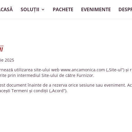
ACASĂ
SOLUȚII
PACHETE
EVENIMENTE
DESP
i
ie 2025
rnează utilizarea site-ului web
www.ancamonica.com
(„Site-ul”) și
ite prin intermediul Site-ului de către Furnizor.
acest document înainte de a rezerva orice sesiune sau eveniment. Ac
cești Termeni și condiții („Acord”).