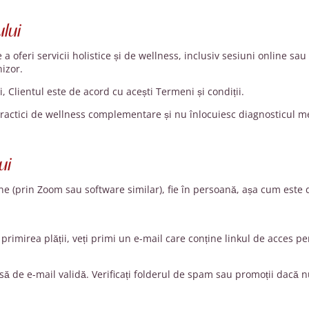
ului
 oferi servicii holistice și de wellness, inclusiv sesiuni online sau f
izor.
, Clientul este de acord cu acești Termeni și condiții.
 practici de wellness complementare și nu înlocuiesc diagnosticul m
ui
line (prin Zoom sau software similar), fie în persoană, așa cum este
 primirea plății, veți primi un e-mail care conține linkul de acces 
esă de e-mail validă. Verificați folderul de spam sau promoții dacă n