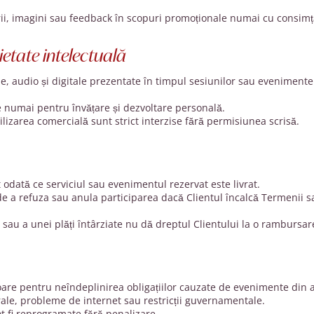
rii, imagini sau feedback în scopuri promoționale numai cu consimț
ietate intelectuală
le, audio și digitale prezentate în timpul sesiunilor sau evenimente
te numai pentru învățare și dezvoltare personală.
lizarea comercială sunt strict interzise fără permisiunea scrisă.
odată ce serviciul sau evenimentul rezervat este livrat.
 de a refuza sau anula participarea dacă Clientul încalcă Termenii 
sau a unei plăți întârziate nu dă dreptul Clientului la o rambursar
are pentru neîndeplinirea obligațiilor cauzate de evenimente din af
rale, probleme de internet sau restricții guvernamentale.
pot fi reprogramate fără penalizare.