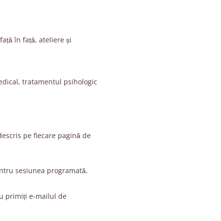
ață în față, ateliere și
edical, tratamentul psihologic
 descris pe fiecare pagină de
pentru sesiunea programată.
u primiți e-mailul de