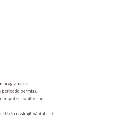
ice programare.
în perioada permisă.
n timpul sesiunilor sau
nii fără consimțământul scris