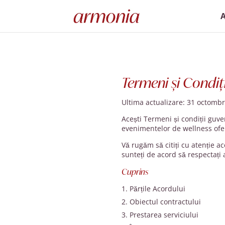
Termeni și Condiți
Ultima actualizare: 31 octombr
Acești Termeni și condiții guve
evenimentelor de wellness ofer
Vă rugăm să citiți cu atenție 
sunteți de acord să respectați a
Cuprins
Părțile Acordului
Obiectul contractului
Prestarea serviciului