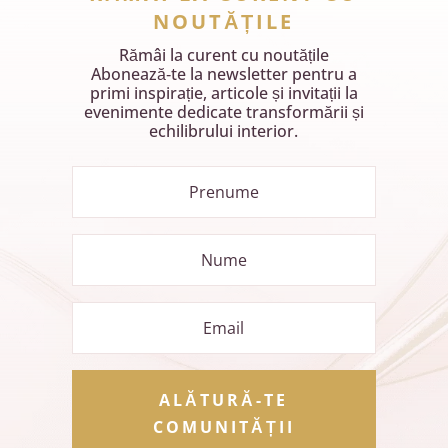
NOUTĂȚILE
Rămâi la curent cu noutățile
Abonează‑te la newsletter pentru a
primi inspirație, articole și invitații la
evenimente dedicate transformării și
echilibrului interior.
ALĂTURĂ-TE
COMUNITĂȚII