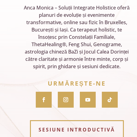
Anca Monica – Soluții Integrate Holistice oferă
planuri de evoluție și evenimente
transformative, online sau fizic în Bruxelles,
București și Iași. Ca terapeut holistic, te
însoțesc prin Constelații Familiale,
ThetaHealing®, Feng Shui, Genograme,
astrologia chineză BaZi și Jocul Calea Dorinței
către claritate și armonie între minte, corp și
spirit, prin ghidare și sesiuni dedicate.
URMĂREȘTE-NE
SESIUNE INTRODUCTIVĂ