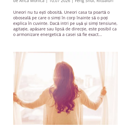
de
Anca Monica
|
10,07 2026
|
Feng Shui
,
Ritualuri
Uneori nu tu ești obosită. Uneori casa ta poartă o
oboseală pe care o simți în corp înainte să o poți
explica în cuvinte. Dacă intri pe ușă și simți tensiune,
agitație, apăsare sau lipsă de direcție, este posibil ca
o armonizare energetică a casei să fie exact...