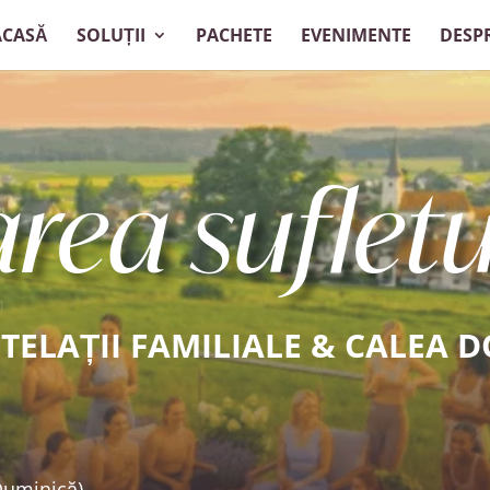
ACASĂ
SOLUȚII
PACHETE
EVENIMENTE
DESP
rea sufletu
STELAȚII FAMILIALE & CALEA D
Duminică)
.