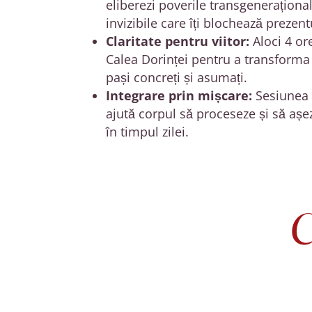
eliberezi poverile transgeneraționale
invizibile care îți blochează prezent
Claritate pentru viitor:
Aloci 4 or
Calea Dorinței pentru a transforma 
pași concreți și asumați
.
Integrare prin mișcare:
Sesiunea 
ajută corpul să proceseze și să așe
în timpul zilei
.
C