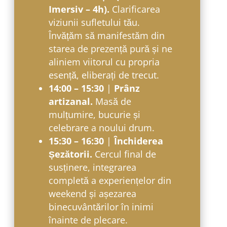
Imersiv – 4h).
Clarificarea
viziunii sufletului tău.
Învățăm să manifestăm din
starea de prezență pură și ne
aliniem viitorul cu propria
esență, eliberați de trecut.
14:00 – 15:30
|
Prânz
artizanal.
Masă de
mulțumire, bucurie și
celebrare a noului drum.
15:30 – 16:30
|
Închiderea
Șezătorii.
Cercul final de
susținere, integrarea
completă a experiențelor din
weekend și așezarea
binecuvântărilor în inimi
înainte de plecare.