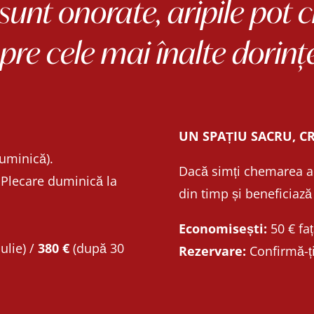
sunt onorate, aripile pot 
pre cele mai înalte dorinț
UN SPAȚIU SACRU, C
Duminică)
.
Dacă simți chemarea ace
Plecare duminică la
din timp și beneficiază 
Economisești:
50 € faț
ulie) /
380 €
(după 30
Rezervare:
Confirmă-ți