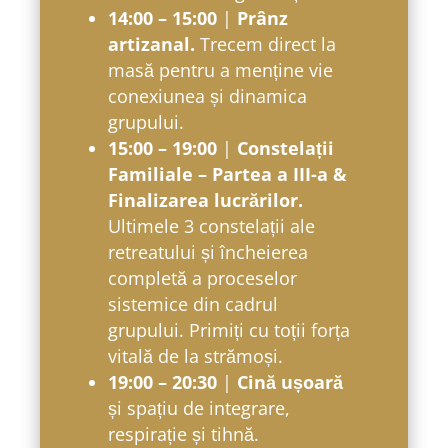
14:00 – 15:00
|
Prânz
artizanal.
Trecem direct la
masă pentru a menține vie
conexiunea și dinamica
grupului.
15:00 – 19:00
|
Constelații
Familiale – Partea a III-a &
Finalizarea lucrărilor.
Ultimele 3 constelații ale
retreatului și încheierea
completă a proceselor
sistemice din cadrul
grupului. Primiți cu toții forța
vitală de la strămoși.
19:00 – 20:30
|
Cină ușoară
și spațiu de integrare,
respirație și tihnă.