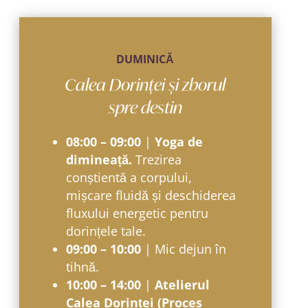
DUMINICĂ
Calea Dorinței și zborul
spre destin
08:00 – 09:00
|
Yoga de
dimineață.
Trezirea
conștientă a corpului,
mișcare fluidă și deschiderea
fluxului energetic pentru
dorințele tale.
09:00 – 10:00
| Mic dejun în
tihnă.
10:00 – 14:00
|
Atelierul
Calea Dorinței (Proces