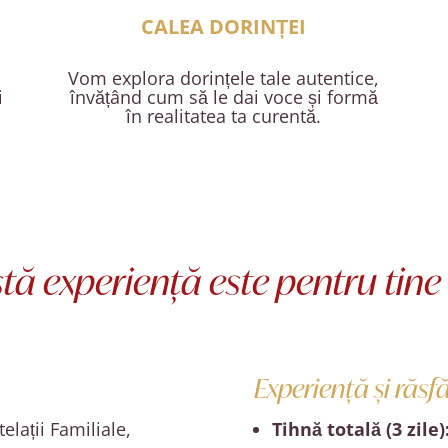
CALEA DORINȚEI
Vom explora dorințele tale autentice,
i
învățând cum să le dai voce și formă
în realitatea ta curentă.
tă experiență este pentru tin
Experiență și răsf
elații Familiale,
Tihnă totală (3 zile)