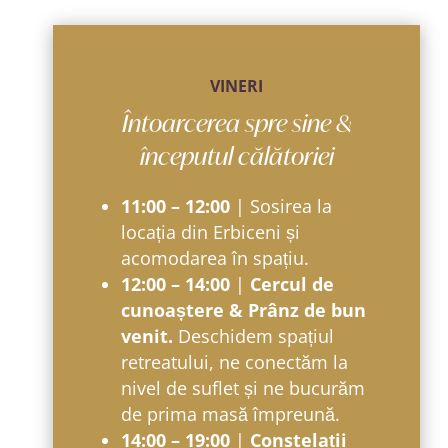
VINERI
Întoarcerea spre sine &
începutul călătoriei
11:00 – 12:00
| Sosirea la
locația din Erbiceni și
acomodarea în spațiu.
12:00 – 14:00
|
Cercul de
cunoaștere & Prânz de bun
venit.
Deschidem spațiul
retreatului, ne conectăm la
nivel de suflet și ne bucurăm
de prima masă împreună.
14:00 – 19:00
|
Constelații