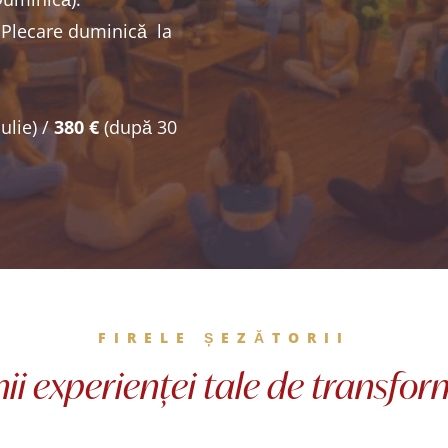
Plecare duminică la
ulie) /
380 €
(după 30
FIRELE ȘEZĂTORII
nii experienței tale de transfo