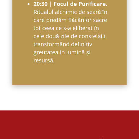
20:30
|
Focul de Purificare.
Ritualul alchimic de seară în
care predăm flăcărilor sacre
tot ceea ce s-a eliberat în
cele două zile de constelații,
transformând definitiv
greutatea în lumină și
resursă.