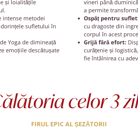
 și loialitățile
vineri până duminică,
ul.
a permite transformă
e intense metodei
Ospăț pentru suflet
dorințele sufletului în
cu dragoste din ingre
corpul în acest proc
de Yoga de dimineață
Grijă fără efort:
Disp
ze emoțiile descătușate
curățenie și logistică
fie întâlnirea cu adev
ălătoria celor 3 zi
FIRUL EPIC AL ȘEZĂTORII