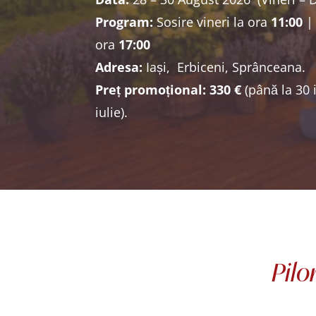
Program:
Sosire vineri la ora
11:00
| 
ora
17:00
Adresa:
Iași, Erbiceni, Sprânceana.
Preț promoțional:
330 €
(până la 30 i
iulie).
Pilo