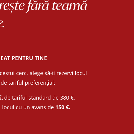
crește fără teamă
e.
REAT PENTRU TINE
stui cerc, alege să-ți rezervi locul
de tariful preferențial:
ă de tariful standard de 380 €.
 locul cu un avans de
150 €.