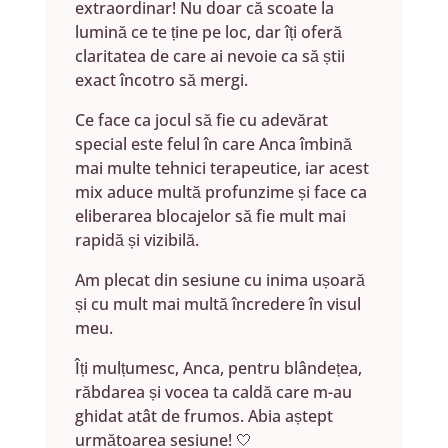
extraordinar! Nu doar că scoate la
lumină ce te ține pe loc, dar îți oferă
claritatea de care ai nevoie ca să știi
exact încotro să mergi.
Ce face ca jocul să fie cu adevărat
special este felul în care Anca îmbină
mai multe tehnici terapeutice, iar acest
mix aduce multă profunzime și face ca
eliberarea blocajelor să fie mult mai
rapidă și vizibilă.
Am plecat din sesiune cu inima ușoară
și cu mult mai multă încredere în visul
meu.
Îți mulțumesc, Anca, pentru blândețea,
răbdarea și vocea ta caldă care m-au
ghidat atât de frumos. Abia aștept
următoarea sesiune! 🤍