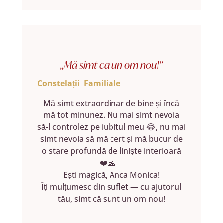
„Mă simt ca un om nou!”
Constelații Familiale
Mă simt extraordinar de bine și încă
mă tot minunez. Nu mai simt nevoia
să-l controlez pe iubitul meu 😂, nu mai
simt nevoia să mă cert și mă bucur de
o stare profundă de liniște interioară
❤️🙏🏼
Ești magică, Anca Monica!
Îți mulțumesc din suflet — cu ajutorul
tău, simt că sunt un om nou!