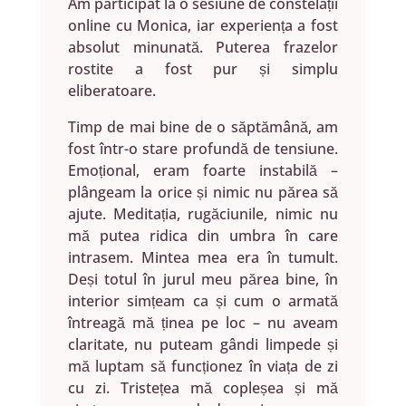
Am participat la o sesiune de constelații
online cu Monica, iar experiența a fost
absolut minunată. Puterea frazelor
rostite a fost pur și simplu
eliberatoare.
Timp de mai bine de o săptămână, am
fost într-o stare profundă de tensiune.
Emoțional, eram foarte instabilă –
plângeam la orice și nimic nu părea să
ajute. Meditația, rugăciunile, nimic nu
mă putea ridica din umbra în care
intrasem. Mintea mea era în tumult.
Deși totul în jurul meu părea bine, în
interior simțeam ca și cum o armată
întreagă mă ținea pe loc – nu aveam
claritate, nu puteam gândi limpede și
mă luptam să funcționez în viața de zi
cu zi. Tristețea mă copleșea și mă