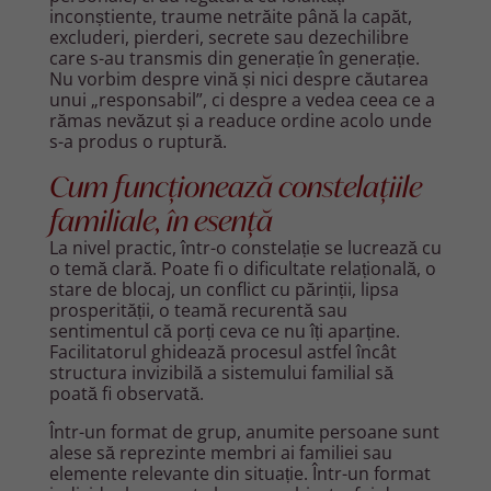
inconștiente, traume netrăite până la capăt,
excluderi, pierderi, secrete sau dezechilibre
care s-au transmis din generație în generație.
Nu vorbim despre vină și nici despre căutarea
unui „responsabil”, ci despre a vedea ceea ce a
rămas nevăzut și a readuce ordine acolo unde
s-a produs o ruptură.
Cum funcționează constelațiile
familiale, în esență
La nivel practic, într-o constelație se lucrează cu
o temă clară. Poate fi o dificultate relațională, o
stare de blocaj, un conflict cu părinții, lipsa
prosperității, o teamă recurentă sau
sentimentul că porți ceva ce nu îți aparține.
Facilitatorul ghidează procesul astfel încât
structura invizibilă a
sistemului familial
să
poată fi observată.
Într-un format de grup, anumite persoane sunt
alese să reprezinte membri ai familiei sau
elemente relevante din situație. Într-un format