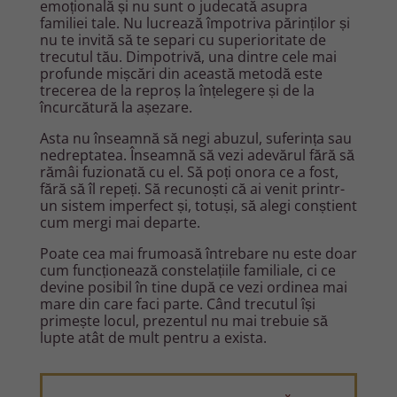
emoțională și nu sunt o judecată asupra
familiei tale. Nu lucrează împotriva părinților și
nu te invită să te separi cu superioritate de
trecutul tău. Dimpotrivă, una dintre cele mai
profunde mișcări din această metodă este
trecerea de la reproș la înțelegere și de la
încurcătură la așezare.
Asta nu înseamnă să negi abuzul, suferința sau
nedreptatea. Înseamnă să vezi adevărul fără să
rămâi fuzionată cu el. Să poți onora ce a fost,
fără să îl repeți. Să recunoști că ai venit printr-
un sistem imperfect și, totuși, să alegi conștient
cum mergi mai departe.
Poate cea mai frumoasă întrebare nu este doar
cum funcționează constelațiile familiale, ci ce
devine posibil în tine după ce vezi ordinea mai
mare din care faci parte. Când trecutul își
primește locul, prezentul nu mai trebuie să
lupte atât de mult pentru a exista.