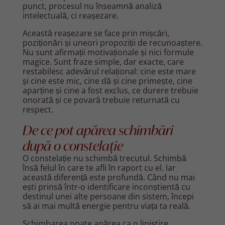
punct, procesul nu înseamnă analiză
intelectuală, ci reașezare.
Această reașezare se face prin mișcări,
poziționări și uneori propoziții de recunoaștere.
Nu sunt afirmații motivaționale și nici formule
magice. Sunt fraze simple, dar exacte, care
restabilesc adevărul relațional: cine este mare
și cine este mic, cine dă și cine primește, cine
aparține și cine a fost exclus, ce durere trebuie
onorată și ce povară trebuie returnată cu
respect.
De ce pot apărea schimbări
după o constelație
O constelație nu schimbă trecutul. Schimbă
însă felul în care te afli în raport cu el. Iar
această diferență este profundă. Când nu mai
ești prinsă într-o identificare inconștientă cu
destinul unei alte persoane din sistem, începi
să ai mai multă energie pentru viața ta reală.
Schimbarea poate apărea ca o liniștire