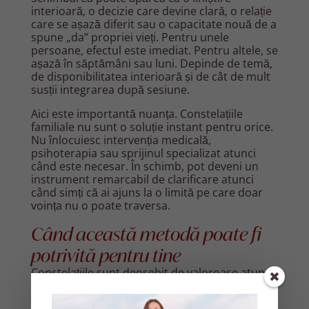
interioară, o decizie care devine clară, o relație
care se așază diferit sau o capacitate nouă de a
spune „da” propriei vieți. Pentru unele
persoane, efectul este imediat. Pentru altele, se
așază în săptămâni sau luni. Depinde de temă,
de disponibilitatea interioară și de cât de mult
susții integrarea după sesiune.
Aici este importantă nuanța. Constelațiile
familiale nu sunt o soluție instant pentru orice.
Nu înlocuiesc intervenția medicală,
psihoterapia sau sprijinul specializat atunci
când este necesar. În schimb, pot deveni un
instrument remarcabil de clarificare atunci
când simți că ai ajuns la o limită pe care doar
voința nu o poate traversa.
Când această metodă poate fi
potrivită pentru tine
Constelațiile sunt deosebit de valoroase atunci
când te confrunți cu tipare repetitive. Relații în
care alegi același tip de partener, dificultăți în a