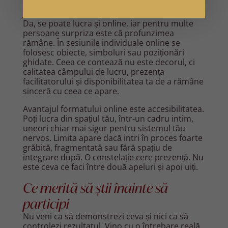
familiale online
Da, se poate lucra și online, iar pentru multe
persoane surpriza este că profunzimea
rămâne. În sesiunile individuale online se
folosesc obiecte, simboluri sau poziționări
ghidate. Ceea ce contează nu este decorul, ci
calitatea câmpului de lucru, prezența
facilitatorului și disponibilitatea ta de a rămâne
sinceră cu ceea ce apare.
Avantajul formatului online este accesibilitatea.
Poți lucra din spațiul tău, într-un cadru intim,
uneori chiar mai sigur pentru sistemul tău
nervos. Limita apare dacă intri în proces foarte
grăbită, fragmentată sau fără spațiu de
integrare după. O constelație cere prezență. Nu
este ceva ce faci între două apeluri și apoi uiți.
Ce merită să știi înainte să
participi
Nu veni ca să demonstrezi ceva și nici ca să
controlezi rezultatul. Vino cu o întrebare reală