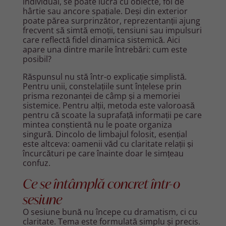
individual, se poate lucra cu obiecte, foi de
hârtie sau ancore spațiale. Deși din exterior
poate părea surprinzător, reprezentanții ajung
frecvent să simtă emoții, tensiuni sau impulsuri
care reflectă fidel dinamica sistemică. Aici
apare una dintre marile întrebări: cum este
posibil?
Răspunsul nu stă într-o explicație simplistă.
Pentru unii, constelațiile sunt înțelese prin
prisma rezonanței de câmp și a memoriei
sistemice. Pentru alții, metoda este valoroasă
pentru că scoate la suprafață informații pe care
mintea conștientă nu le poate organiza
singură. Dincolo de limbajul folosit, esențial
este altceva: oamenii văd cu claritate relații și
încurcături pe care înainte doar le simțeau
confuz.
Ce se întâmplă concret într-o
sesiune
O sesiune bună nu începe cu dramatism, ci cu
claritate. Tema este formulată simplu și precis.