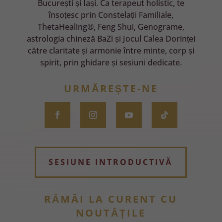
București și Iași. Ca terapeut holistic, te
însoțesc prin Constelații Familiale,
ThetaHealing®, Feng Shui, Genograme,
astrologia chineză BaZi și Jocul Calea Dorinței
către claritate și armonie între minte, corp și
spirit, prin ghidare și sesiuni dedicate.
URMĂREȘTE-NE
SESIUNE INTRODUCTIVĂ
RĂMÂI LA CURENT CU
NOUTĂȚILE