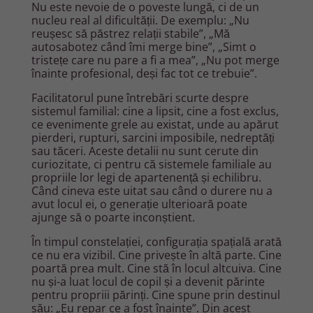
Nu este nevoie de o poveste lungă, ci de un
nucleu real al dificultății. De exemplu: „Nu
reușesc să păstrez relații stabile”, „Mă
autosabotez când îmi merge bine”, „Simt o
tristețe care nu pare a fi a mea”, „Nu pot merge
înainte profesional, deși fac tot ce trebuie”.
Facilitatorul pune întrebări scurte despre
sistemul familial: cine a lipsit, cine a fost exclus,
ce evenimente grele au existat, unde au apărut
pierderi, rupturi, sarcini imposibile, nedreptăți
sau tăceri. Aceste detalii nu sunt cerute din
curiozitate, ci pentru că sistemele familiale au
propriile lor legi de apartenență și echilibru.
Când cineva este uitat sau când o durere nu a
avut locul ei, o generație ulterioară poate
ajunge să o poarte inconștient.
În timpul constelației, configurația spațială arată
ce nu era vizibil. Cine privește în altă parte. Cine
poartă prea mult. Cine stă în locul altcuiva. Cine
nu și-a luat locul de copil și a devenit părinte
pentru propriii părinți. Cine spune prin destinul
său: „Eu repar ce a fost înainte”. Din acest