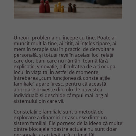
Uneori, problema nu începe cu tine. Poate ai
muncit mult la tine, ai citit, ai înțeles tipare, ai
mers în terapie sau în practici de dezvoltare
personală, și totuși revii în același loc: relații
care dor, bani care nu rămân, teamă fără
explicație, vinovăție, dificultatea de a-ți ocupa
locul în viața ta. În astfel de momente,
întrebarea „cum funcționează constelațiile
familiale” apare firesc, pentru că această
abordare privește dincolo de povestea
individuală și deschide câmpul mai larg al
sistemului din care vii.
Constelațiile familiale sunt o metodă de
explorare a dinamicilor ascunse dintr-un
sistem familial. Ele pornesc de la ideea că multe
dintre blocajele noastre actuale nu sunt doar
personale, ci au legătură cu loialități