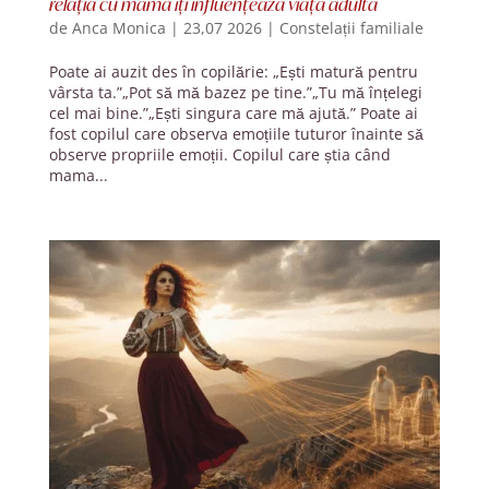
relația cu mama îți influențează viața adultă
de
Anca Monica
|
23,07 2026
|
Constelații familiale
Poate ai auzit des în copilărie: „Ești matură pentru
vârsta ta.”„Pot să mă bazez pe tine.”„Tu mă înțelegi
cel mai bine.”„Ești singura care mă ajută.” Poate ai
fost copilul care observa emoțiile tuturor înainte să
observe propriile emoții. Copilul care știa când
mama...