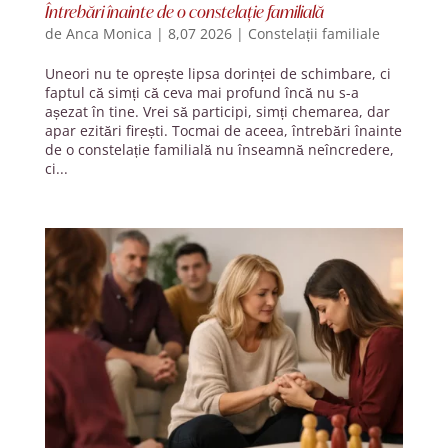
Întrebări înainte de o constelație familială
de
Anca Monica
|
8,07 2026
|
Constelații familiale
Uneori nu te oprește lipsa dorinței de schimbare, ci
faptul că simți că ceva mai profund încă nu s-a
așezat în tine. Vrei să participi, simți chemarea, dar
apar ezitări firești. Tocmai de aceea, întrebări înainte
de o constelație familială nu înseamnă neîncredere,
ci...