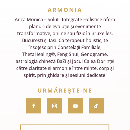
ARMONIA
Anca Monica – Soluții Integrate Holistice oferă
planuri de evoluție și evenimente
transformative, online sau fizic în Bruxelles,
București și Iași. Ca terapeut holistic, te
însoțesc prin Constelații Familiale,
ThetaHealing®, Feng Shui, Genograme,
astrologia chineză BaZi și Jocul Calea Dorinței
către claritate și armonie între minte, corp și
spirit, prin ghidare și sesiuni dedicate.
URMĂREȘTE-NE