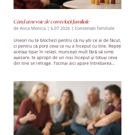
Când ai nevoie de constelații familiale
de
Anca Monica
|
6,07 2026
|
Constelații familiale
Uneori nu te blochezi pentru că nu știi ce ai de făcut,
ci pentru că porți ceva ce nu a început cu tine. Repeți
același tipar în relații, muncești mult fără să simți
așezare, te apropii de un nou început și totuși ceva
din tine se retrage. Tocmai aici apare întrebarea...